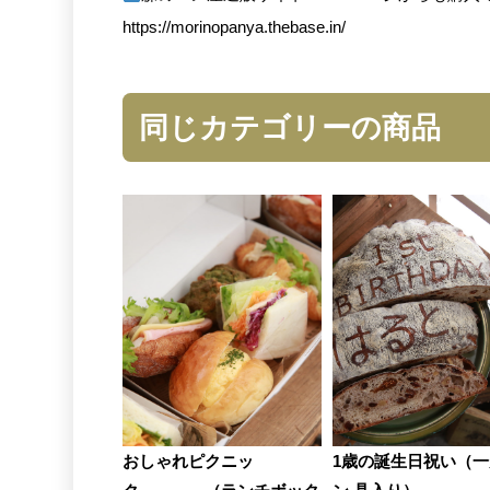
https://morinopanya.thebase.in/
同じカテゴリーの商品
おしゃれピクニッ
1歳の誕生日祝い（