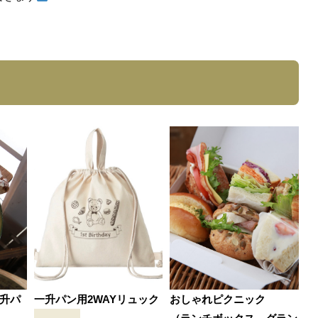
一升パ
一升パン用2WAYリュック
おしゃれピクニック