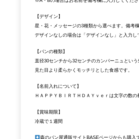
※A・Bの場合はお名前を備考欄に入力してくだ
【デザイン】
星・花・メッセージの3種類から選べます。備考
デザインなしの場合は「デザインなし」と入力し
【パンの種類】
直径30センチから32センチのカンパーニュとい
見た目より柔らかくモッチリとした食感です。
【名前入れについて】
ＨＡＰＰＹＢＩＲＴＨＤＡＹｖｅｒは文字の数の
【賞味期限】
冷蔵で１週間
森のパン屋通販サイトBASEページからも購入